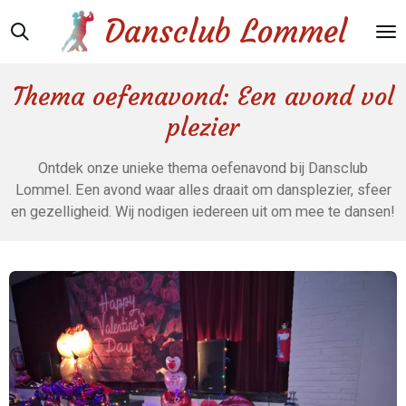
Ga
Dansclub Lommel
direct
naar
de
Thema oefenavond: Een avond vol
hoofdinhoud
plezier
Ontdek onze unieke thema oefenavond bij Dansclub
Lommel. Een avond waar alles draait om dansplezier, sfeer
en gezelligheid. Wij nodigen iedereen uit om mee te dansen!