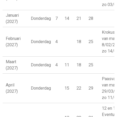
zo 03/0
Januari
Donderdag
7
14
21
28
(2027)
Krokusv
Februari
van ma
Donderdag
4
18
25
(2027)
8/02/2
zo 14/0
Maart
Donderdag
4
11
18
25
(2027)
Paasvak
April
van ma
Donderdag
15
22
29
(2027)
29/03/
zo 11/0
12 en 19
Eventue