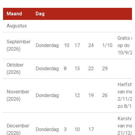
Maand
Dag
Augustus
Gratis o
September
Donderdag
10
17
24
1/10
op do
(2026)
10/9/2
Oktober
Donderdag
8
15
22
29
(2026)
Herfstv
November
van ma
Donderdag
12
19
26
(2026)
2/11/2
zo 8/11
Kerstva
December
van ma
Donderdag
3
10
17
(2026)
21/12/