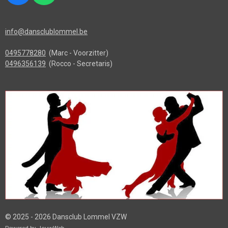
a
h
c
a
info@dansclublommel.be
e
t
b
s
0495778280
(Marc - Voorzitter)
o
A
0496356139
(Rocco - Secretaris)
o
p
k
p
© 2025 - 2026 Dansclub Lommel VZW