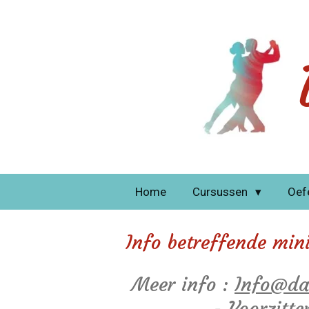
Ga
direct
naar
de
hoofdinhoud
Home
Cursussen
Oef
Info betreffende min
Meer info :
Info@da
- Voorzitt