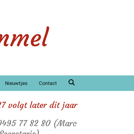
mmel
Nieuwtjes
Contact
 volgt later dit jaar
 0495 77 82 80 (Marc
Secretaris)