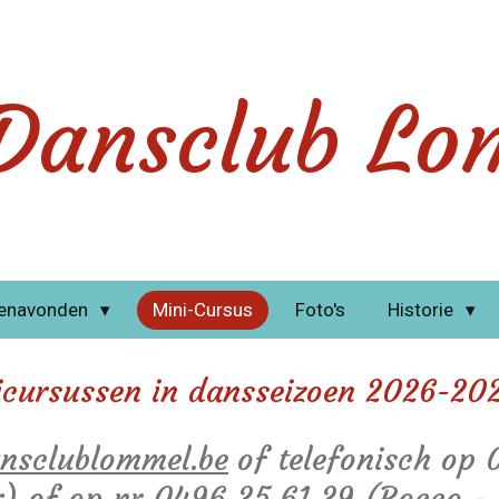
Dansclub Lo
enavonden
Mini-Cursus
Foto's
Historie
icursussen in dansseizoen 2026-2027
nsclublommel.be
of telefonisch op
er) of op nr 0496 35 61 39 (Rocco - 