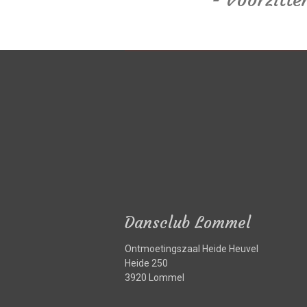
R
a
t
i
n
g
:
5
s
Dansclub Lommel
t
e
Ontmoetingszaal Heide Heuvel
r
Heide 250
r
3920 Lommel
e
n